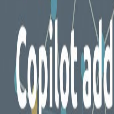
Over ons
Nieuws & inzichten
Contact
Support
Inloggen
NL
EN
AFSPRAAK MAKEN
Home