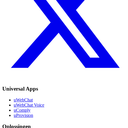
Universal Apps
uWebChat
uWebChat Voice
uComply
uProvision
Oplossingen