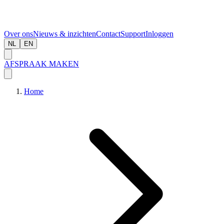
Over ons
Nieuws & inzichten
Contact
Support
Inloggen
NL
EN
AFSPRAAK MAKEN
Home